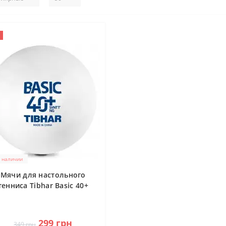
в наличии
Мячи для настольного
тенниса Tibhar Basic 40+
YNTT NG 6 шт (85511200)
0
299 грн
349 грн