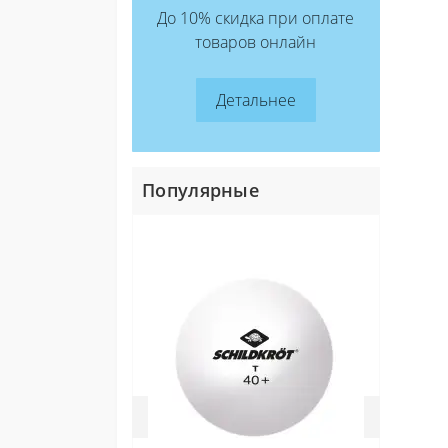
Фонд за
До 10% скидка при оплате
тепловіз
товаров онлайн
Благод
Мячи
Транспо
ощуще
Детальнее
каждо
Мініст
Донати 
Популярные
Не о
каче