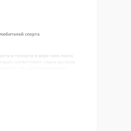
 любителей спорта
ности и точности в мире пинг-понга.
оторый соответствует самым высоким
енировок, так и для официальных
арантирует равномерный отскок и
кторию полета;