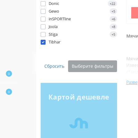
Donic
+22
Gewo
+5
inSPORTline
+6
Joola
+8
Stiga
+5
Мячи
Tibhar
Мячи
Изве
Сбросить
Выберите фильтры
станд
0
соре
Разве
0
Картой дешевле
Преи
Націон
Підтрим
«Повер