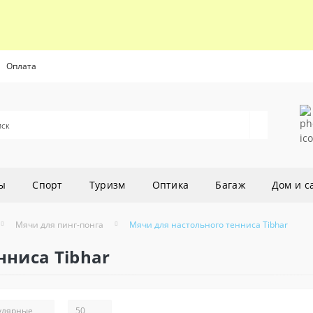
Оплата
ы
Спорт
Туризм
Оптика
Багаж
Дом и с
Мячи для пинг-понга
Мячи для настольного тенниса Tibhar
нниса Tibhar