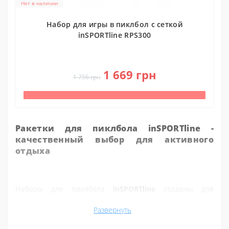
Нет в наличии
Набор для игры в пиклбол с сеткой
inSPORTline RPS300
0
1 669 грн
1 756 грн
Ракетки для пиклбола inSPORTline -
качественный выбор для активного
отдыха
Наборы для пиклбола
inSPORTline
созданы для
комфортной игры и приятного отдыха с друзьями или
Развернуть
семьей. Это отличный вариант для начинающих и
любителей, которые ищут надежное
снаряжение для