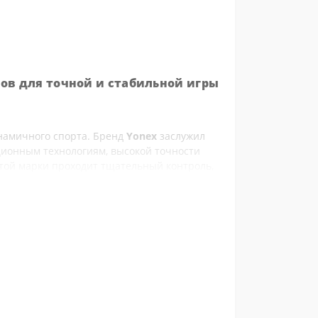
ов для точной и стабильной игры
инамичного спорта. Бренд
Yonex
заслужил
ионным технологиям, высокой точности
той марки проходит тщательный контроль,
зуемую траекторию во время игры.
зокрема,
 и синтетические модели, подходящие для
ідки.
ерьевые воланы создают естественное
 тогда как синтетические отличаются
деальными для тренировок или игр на
ни