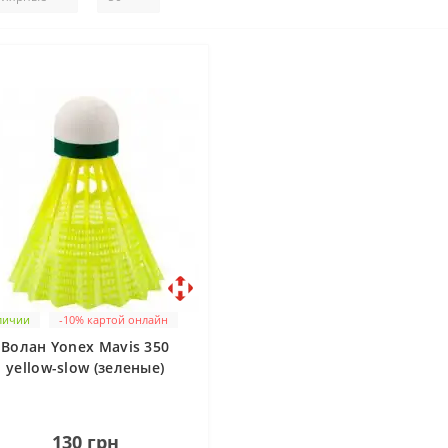
личии
-10% картой онлайн
Волан Yonex Mavis 350
yellow-slow (зеленые)
поштучно
0
130 грн