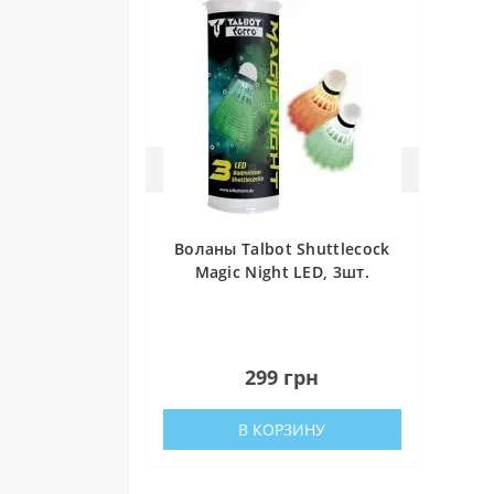
Донати 
Благ
каждо
с бр
резул
Не у
прове
Воланы Talbot Shuttlecock
Magic Night LED, 3шт.
0
299 грн
В КОРЗИНУ