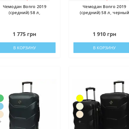
Чемодан Bonro 2019
Чемодан Bonro 2019
(средний) 58 л,
(средний) 58 л, черны
изумрудный
0
0
1 775 грн
1 910 грн
В КОРЗИНУ
В КОРЗИНУ
альний банк України
ати Збройні Сили України
нись живим» — фонд компетентної допомоги армії
куповує обладнання, яке допомагає рятувати життя військових, 
+
+
ійну оптику, квадрокоптери, автомобілі, системи захисту та розв