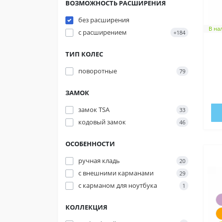
ВОЗМОЖНОСТЬ РАСШИРЕНИЯ
Благод
без расширения
Транспо
В на
с расширением
+184
Мініст
ТИП КОЛЕС
Донати 
поворотные
79
ЗАМОК
замок TSA
33
кодовый замок
46
ОСОБЕННОСТИ
ручная кладь
20
с внешними карманами
29
с карманом для ноутбука
1
КОЛЛЕКЦИЯ