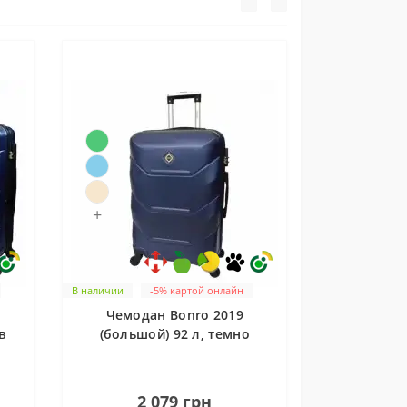
+
В наличии
-5% картой онлайн
Чемодан Bonro 2019
в
(большой) 92 л, темно
синий
е
1
2 079 грн