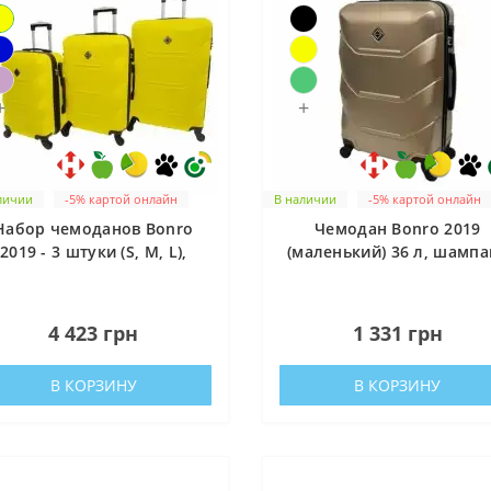
+
+
личии
-5% картой онлайн
В наличии
-5% картой онлайн
Набор чемоданов Bonro
Чемодан Bonro 2019
2019 - 3 штуки (S, M, L),
(маленький) 36 л, шампа
желтые
0
0
4 423 грн
1 331 грн
В КОРЗИНУ
В КОРЗИНУ