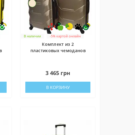
+
В наличии
-5% картой онлайн
Комплект из 2
в
пластиковых чемоданов
Bonro 2019 (средний,
большой), шампань
0
3 465 грн
В КОРЗИНУ