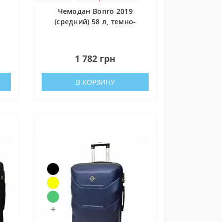
Чемодан Bonro 2019
й
(средний) 58 л, темно-
синий
0
1 782 грн
В КОРЗИНУ
зокрема,
+
ідки.