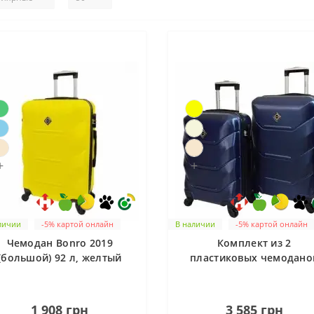
+
+
личии
-5% картой онлайн
В наличии
-5% картой онлайн
Чемодан Bonro 2019
Комплект из 2
(большой) 92 л, желтый
пластиковых чемодано
Bonro 2019 (средний,
большой), темно-сини
0
0
1 908 грн
3 585 грн