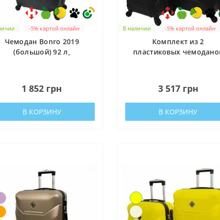
ійний фонд Сергія Притули
рт / Оптика / Зв’язок / Дрони / БПЛА / Засоби тактичної медици
личии
-5% картой онлайн
В наличии
-5% картой онлайн
Чемодан Bonro 2019
Комплект из 2
ерство цифрової трансформації України
(большой) 92 л,
пластиковых чемодано
у криптовалюті
изумрудный
Bonro 2019 (средний,
большой), черные
0
0
1 852 грн
3 517 грн
В КОРЗИНУ
В КОРЗИНУ