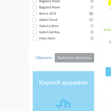
Bagland Stella
9
Bagland Wave
1
Bonro 2019
46
Gabol Cloud
11
Gabol Lisboa
1
В на
Gabol Zambia
8
Heys Astro
3
Сбросить
Выберите фильтры
Картой дешевле