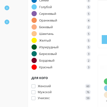
Синий
5
Голубой
5
0
Сиреневый
5
Оранжевый
4
0
Бежевый
2
Шампань
5
Желтый
5
Изумрудный
5
Бирюзовый
3
Бордовый
2
Красный
3
ДЛЯ КОГО
Націон
Підтрим
Женский
60
Мужской
76
«Повер
Унисекс
59
Фонд за
тепловіз