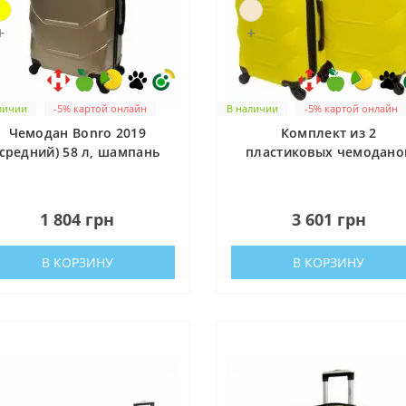
+
+
личии
-5% картой онлайн
В наличии
-5% картой онлайн
Чемодан Bonro 2019
Комплект из 2
(средний) 58 л, шампань
пластиковых чемодано
Bonro 2019 (средний,
большой), желтые
0
0
1 804 грн
3 601 грн
В КОРЗИНУ
В КОРЗИНУ