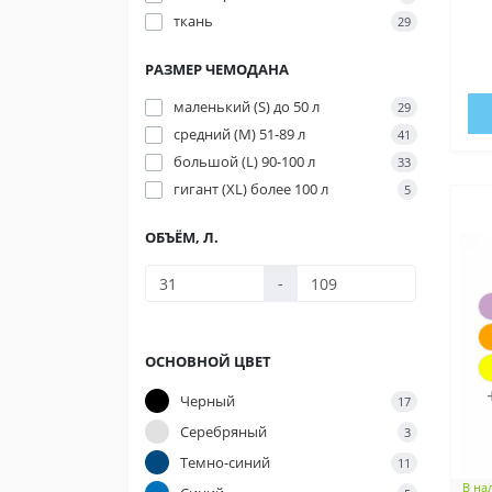
ткань
29
РАЗМЕР ЧЕМОДАНА
маленький (S) до 50 л
29
средний (M) 51-89 л
41
большой (L) 90-100 л
33
гигант (XL) более 100 л
5
ОБЪЁМ, Л.
-
ОСНОВНОЙ ЦВЕТ
Черный
17
Серебряный
3
Темно-синий
11
В на