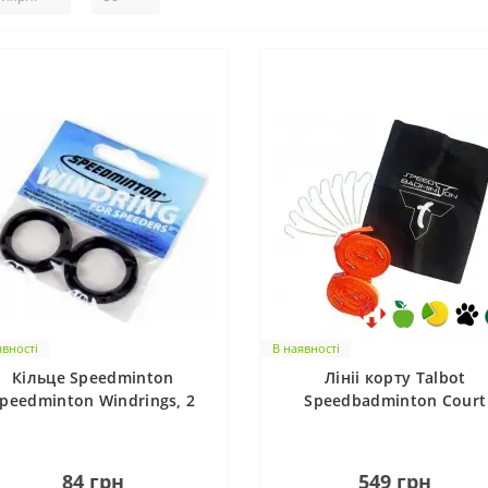
явності
В наявності
Кільце Speedminton
Лініі корту Talbot
peedminton Windrings, 2
Speedbadminton Court
шт
Lines red
0
0
84 грн
549 грн