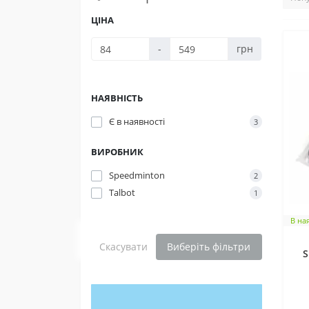
ЦІНА
-
грн
НАЯВНІСТЬ
Є в наявності
3
ВИРОБНИК
Speedminton
2
Talbot
1
В на
Скасувати
Виберіть фільтри
S