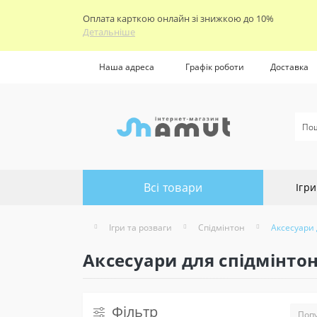
Оплата карткою онлайн зі знижкою до 10%
Детальніше
Наша адреса
Графік роботи
Доставка
Всі товари
Ігри
Ігри та розваги
Спідмінтон
Аксесуари 
Аксесуари для спідмінто
Фільтр