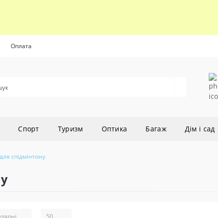
Оплата
Cпорт
Туризм
Оптика
Багаж
Дім і сад
для спідмінтону
ну