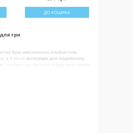
ДО КОШИКА
 для гри
мінтон) була максимально комфортною,
ни
, а й якісні
аксесуари для спідмінтону
.
і зробити гру зручною в будь-яких умовах.
гко розкладаються на будь-якій поверхні - на
омагають дотримуватись правил навіть під час
о стабілізують їх у польоті, роблячи удари
зокрема,
ідки.
яться
- вони додають видовищності та
их аксесуарів для піклболу корисними
ни
еток та додаткові аксесуари для маркування