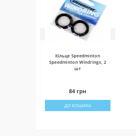
Не зв
Обері
динам
Кільце Speedminton
Speedminton Windrings, 2
шт
0
84 грн
ДО КОШИКА