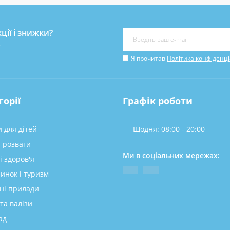
ції і знижки?
у
Я прочитав
Політика конфіденці
горії
Графік роботи
 для дітей
Щодня: 08:00 - 20:00
а розваги
Ми в соціальних мережах:
і здоров'я
инок і туризм
ні прилади
та валізи
ад