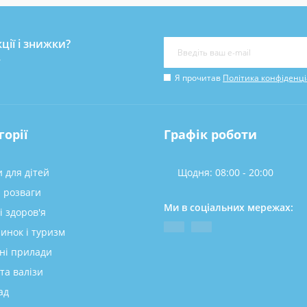
ції і знижки?
у
Я прочитав
Політика конфіденці
горії
Графік роботи
 для дітей
Щодня: 08:00 - 20:00
а розваги
Ми в соціальних мережах:
і здоров'я
инок і туризм
ні прилади
та валізи
ад