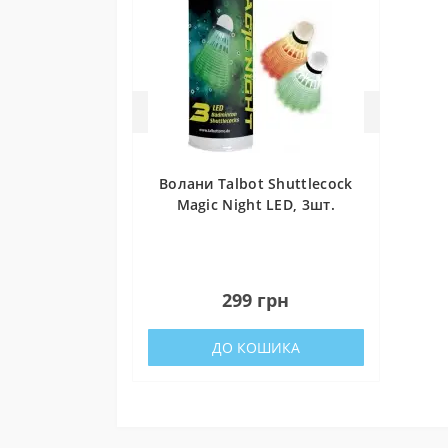
вигід
ідеал
Волани Talbot Shuttlecock
Magic Night LED, 3шт.
0
299 грн
ДО КОШИКА