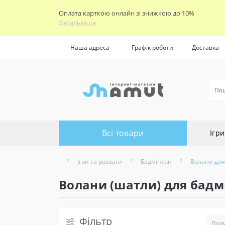
Оплата карткою онлайн зі знижкою до 10%
Детальніше
Наша адреса
Графік роботи
Доставка
Всі товари
Ігри
Ігри та розваги
Бадмінтон
Волани для
Волани (шатли) для бадм
Фільтр