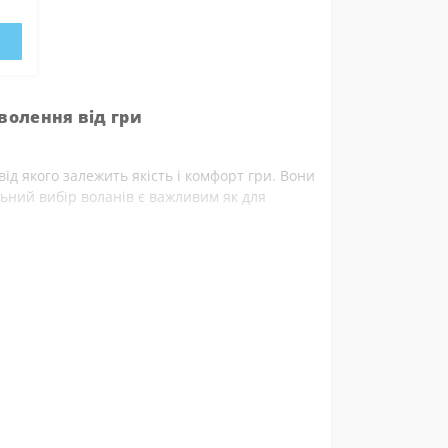
оволення від гри
ід якого залежить якість і комфорт гри. Вони
льний вибір воланів є важливим як для
пір’я або зносостійких синтетичних
езпечують плавний політ і природну динаміку.
 і аматорських матчів, адже мають підвищену
зокрема,
ідки.
nex
,
Talbot
та інших виробників, які
ати шатли різної швидкості та матеріалу
ни
прямо зараз!
Оберіть якісні моделі за