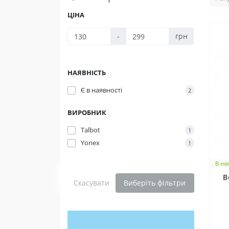
ЦІНА
-
грн
НАЯВНІСТЬ
Є в наявності
2
ВИРОБНИК
Talbot
1
Yonex
1
В на
В
Скасувати
Виберіть фільтри