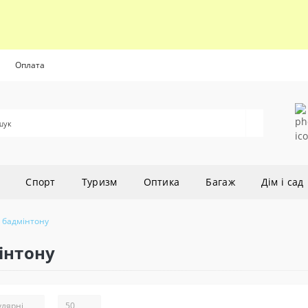
Оплата
Cпорт
Туризм
Оптика
Багаж
Дім і сад
 бадмінтону
інтону