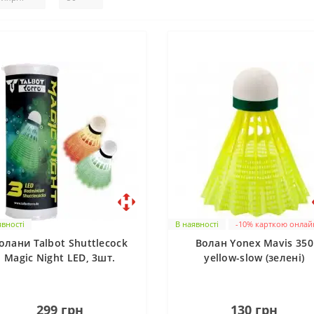
явності
В наявності
-10% карткою онлай
олани Talbot Shuttlecock
Волан Yonex Mavis 350
Magic Night LED, 3шт.
yellow-slow (зелені)
поштучно
0
0
299 грн
130 грн