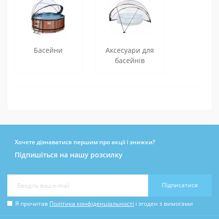
Басейни
Аксесуари для
басейнів
Хочете дізнаватися першим про акції і знижки?
Підпишіться на нашу розсилку
Підписатися
Я прочитав
Політика конфіденціальності
і згоден з вимогами