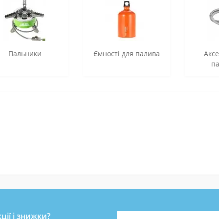
Пальники
Ємності для палива
Аксе
па
альний банк України
ати Збройні Сили України
нись живим» — фонд компетентної допомоги армії
куповує обладнання, яке допомагає рятувати життя військових, 
ійну оптику, квадрокоптери, автомобілі, системи захисту та розв
ійний фонд Сергія Притули
рт / Оптика / Зв’язок / Дрони / БПЛА / Засоби тактичної медици
ерство цифрової трансформації України
у криптовалюті
ції і знижки?