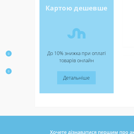
Картою дешевше
До 10% знижка при оплаті
Націон
0
товарів онлайн
Підтрим
0
«Повер
Детальніше
Фонд за
тепловіз
Благод
Транспо
Мініст
Донати 
Хочете дізнаватися першим про ак