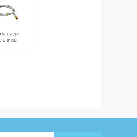
суари для
льників
зокрема,
ідки.
ни