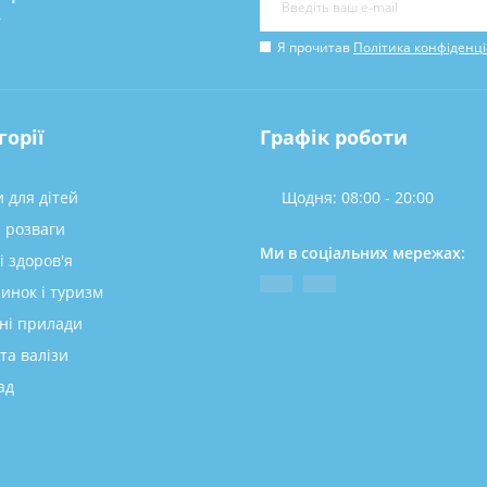
у
Я прочитав
Політика конфіденці
горії
Графік роботи
 для дітей
Щодня: 08:00 - 20:00
а розваги
Ми в соціальних мережах:
і здоров'я
инок і туризм
ні прилади
та валізи
ад