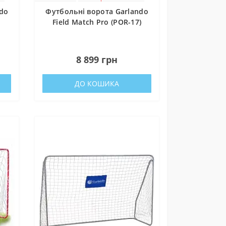
ndo
Футбольні ворота Garlando
Field Match Pro (POR-17)
0
8 899 грн
ДО КОШИКА
зокрема,
ідки.