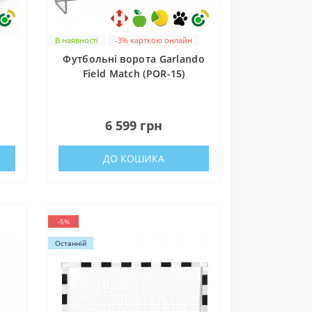
ни
В наявності
-3% карткою онлайн
-
Футбольні ворота Garlando
Field Match (POR-15)
0
6 599 грн
ДО КОШИКА
-5%
Останній