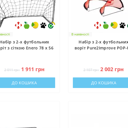
явності
В наявності
Набір з 2-х футбольних
Набір з 2-х футбольни
ріт з сіткою Enero 78 x 56
воріт Pure2Improve POP-
x 45 см
120 x 86 см
0
0
1 911 грн
2 002 грн
2 011 грн
2 107 грн
ДО КОШИКА
ДО КОШИКА