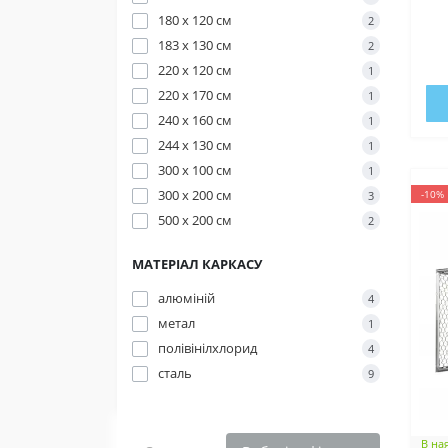
180 х 120 см
2
183 х 130 см
2
220 х 120 см
1
220 х 170 см
1
240 х 160 см
1
244 х 130 см
1
300 х 100 см
1
300 х 200 см
-10%
3
500 х 200 см
2
МАТЕРІАЛ КАРКАСУ
алюміній
4
метал
1
полівінілхлорид
4
сталь
9
В на