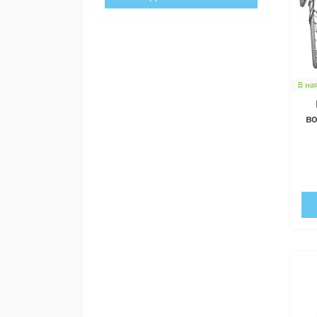
В на
во