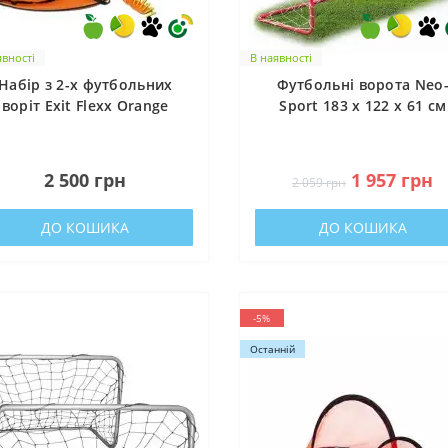
ійний фонд Сергія Притули
рт / Оптика / Зв’язок / Дрони / БПЛА / Засоби тактичної медици
явності
В наявності
Набір з 2-х футбольних
Футбольні ворота Neo
ерство цифрової трансформації України
воріт Exit Flexx Orange
Sport 183 x 122 x 61 см
у криптовалюті
0
0
2 500 грн
1 957 грн
2 059 грн
ДО КОШИКА
ДО КОШИКА
-5%
Останній