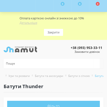
0
0
0
Оплата карткою онлайн зі знижкою до 10%
Детальніше
Закрити
+38 (093) 953-33-11
Замовити дзвінок
Ігри та розваги
Батути та аксесуари
Батути з сіткою
Батути 
Батути Thunder
Фільтр