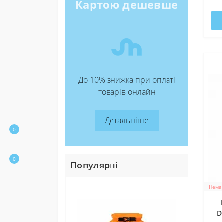
Картою дешевше
До 10% знижка при оплаті
товарів онлайн
Детальніше
0
0
Популярні
Немає
Націон
Підтрим
D