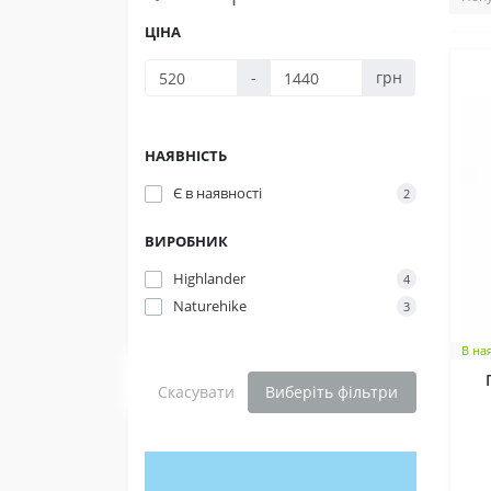
ЦІНА
-
грн
НАЯВНІСТЬ
Є в наявності
2
ВИРОБНИК
Highlander
4
Naturehike
3
В на
Скасувати
Виберіть фільтри