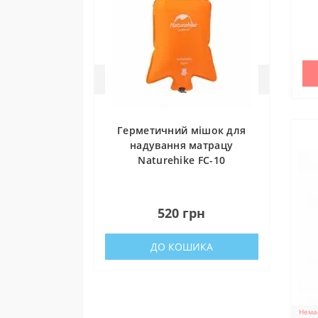
«Повер
Фонд за
тепловіз
Благод
Транспо
Мініст
Донати 
Герметичний мішок для
надування матрацу
Naturehike FC-10
(NH19Q033-D) orange
0
520 грн
ДО КОШИКА
Немає