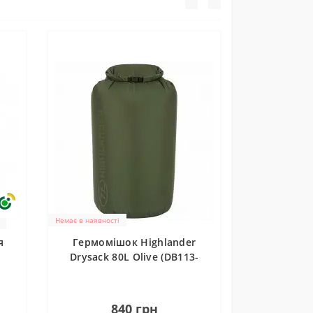
Немає в наявності
я
Гермомішок Highlander
Drysack 80L Olive (DB113-
OG)
0
840 грн