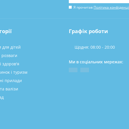
у
Я прочитав
Політика конфіденці
горії
Графік роботи
 для дітей
Щодня: 08:00 - 20:00
а розваги
Ми в соціальних мережах:
і здоров'я
инок і туризм
ні прилади
та валізи
ад