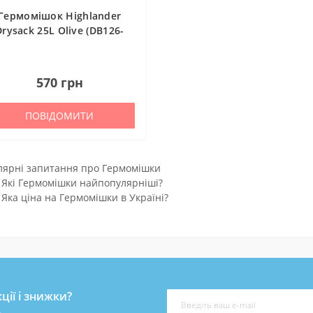
Гермомішок Highlander
Drysack 25L Olive (DB126-
OG)
0
570 грн
ПОВІДОМИТИ
лярні запитання про Гермомішки
Які Гермомішки найпопулярніші?
Яка ціна на Гермомішки в Україні?
ції і знижки?