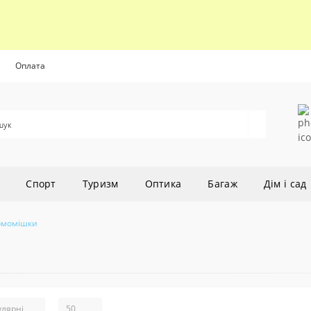
Оплата
Cпорт
Туризм
Оптика
Багаж
Дім і сад
рмомішки