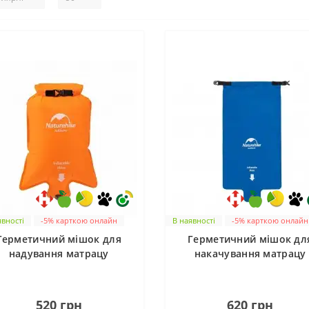
явності
-5% карткою онлайн
В наявності
-5% карткою онлайн
Герметичний мішок для
Герметичний мішок дл
надування матрацу
накачування матрацу
Naturehike FC-10
Naturehike FC-
(NH19Q033-D) orange
10 NH19Q033-D синій
0
0
520 грн
620 грн