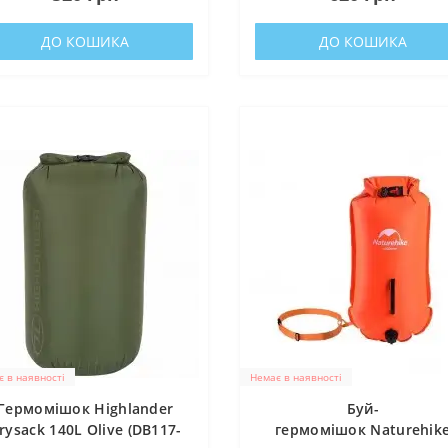
ДО КОШИКА
ДО КОШИКА
 в наявності
Немає в наявності
альний банк України
Гермомішок Highlander
Буй-
ати Збройні Сили України
rysack 140L Olive (DB117-
гермомішок Naturehik