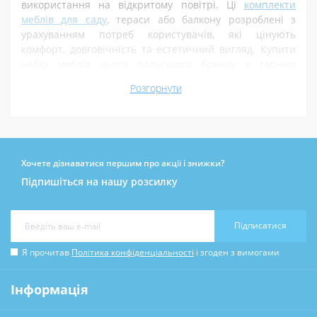
використання на відкритому повітрі. Ці
комплекти
меблів для саду
, тераси або балкону розроблені з
урахуванням потреб користувачів, які цінують
комфорт, довговічність та естетичний вигляд. Купити
набір меблів цього польського бренду є гарним
рішенням яке дозволить зручно облаштування навіть
Розгорнути
невеликий простір для відпочинку.
Основні характеристики меблів Jumi:
Хочете дізнаватися першим про акції і знижки?
Підпишіться на нашу розсилку
Матеріали
: У виробництві використовуються
високоякісні матеріали, такі як сталь, загартоване
Підписатися
скло та текстиль. Це забезпечує міцність
конструкцій та стійкість до впливу зовнішніх
Я прочитав
Політика конфіденціальності
і згоден з вимогами
факторів, таких як волога та ультрафіолетове
випромінювання.
Інформація
Ергономічний дизайн
: Меблі мають продуману
конструкцію, що забезпечує зручність під час