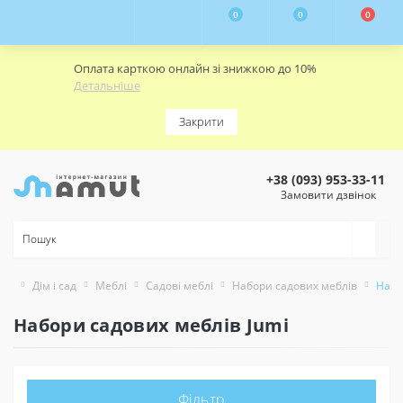
0
0
0
Оплата карткою онлайн зі знижкою до 10%
Детальніше
Закрити
+38 (093) 953-33-11
Замовити дзвінок
Дім і сад
Меблі
Садові меблі
Набори садових меблів
Набо
Набори садових меблів Jumi
Фільтр