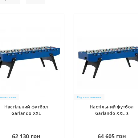
замовлення
Під замовлення
Настільний футбол
Настільний футбол
Garlando XXL
Garlando XXL з
телескопічними прута
0
0
62 130 грн
64 605 грн