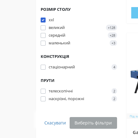
РОЗМІР СТОЛУ
xxl
великий
+128
середній
+28
маленький
+3
КОНСТРУКЦІЯ
стаціонарний
4
ПРУТИ
телескопічні
2
наскрізні, порожні
2
Під 
Скасувати
Виберіть фільтри
Ga