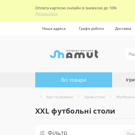
Оплата карткою онлайн зі знижкою до 10%
Детальніше
Наша адреса
Графік роботи
Доставка
Всі товари
Ігри
Ігри та розваги
Ігрові столи
Футбольні
XXL футбольні столи
Фільтр