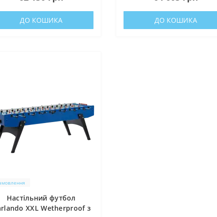
ДО КОШИКА
ДО КОШИКА
замовлення
Настільний футбол
rlando XXL Wetherproof з