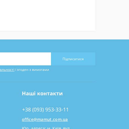
Підписатися
альності
і згоден з вимогами
Наші контакти
+38 (093) 953-33-11
office@mamut.com.ua
Юр. адреса: м. Київ, вул.