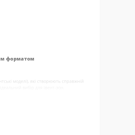
ким форматом
нтські моделі), які створюють справжній
 ідеальний вибір для івент-зон,
мнат, де хочеться зробити акцент на
зокрема,
ідки.
ни