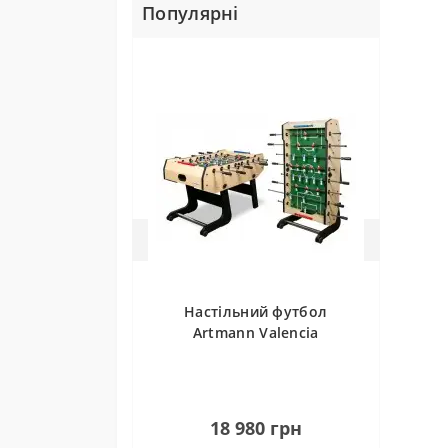
Популярні
Чому
Не ч
на с
Настільний футбол
Artmann Valencia
1
18 980 грн