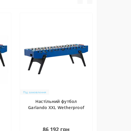
Під замовлення
Настільний футбол
Garlando XXL Wetherproof
ми
0
86 192 грн