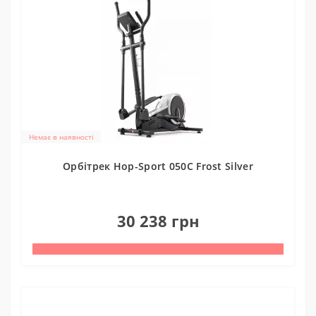
Немає в наявності
Орбітрек Hop-Sport 050C Frost Silver
0
30 238 грн