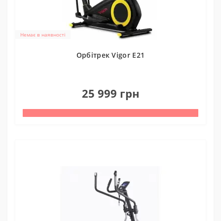
Немає в наявності
Орбітрек Vigor E21
0
25 999 грн