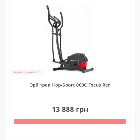
Немає в наявності
Орбітрек Hop-Sport 003C Focus Red
0
13 888 грн