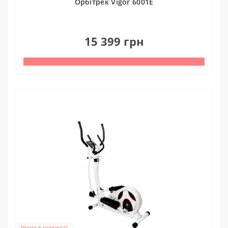
Орбітрек Vigor 6001E
0
15 399 грн
Немає в наявності