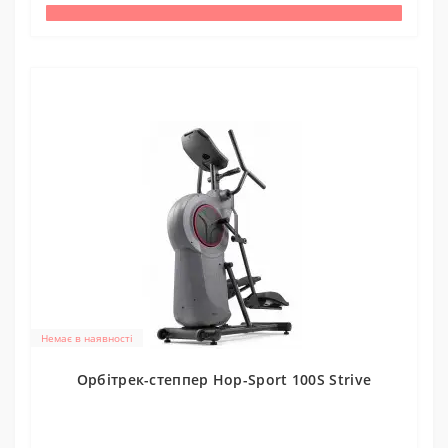
Немає в наявності
Орбітрек-cтеппер Hop-Sport 100S Strive
0