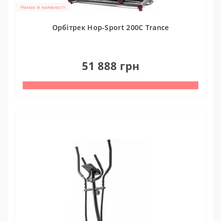
Немає в наявності
Орбітрек Hop-Sport 200C Trance
0
51 888 грн