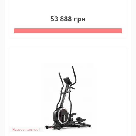
0
53 888 грн
Немає в наявності