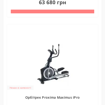
63 680 грн
Немає в наявності
Орбітрек Proxima Maximus iPro