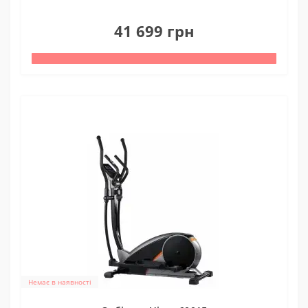
0
41 699 грн
Немає в наявності