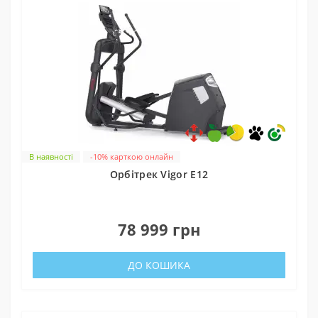
В наявності
-10% карткою онлайн
Орбітрек Vigor E12
0
78 999 грн
ДО КОШИКА