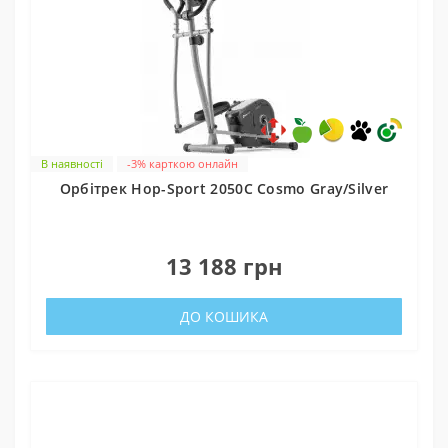
В наявності
-3% карткою онлайн
Орбітрек Hop-Sport 2050C Cosmo Gray/Silver
0
13 188 грн
ДО КОШИКА