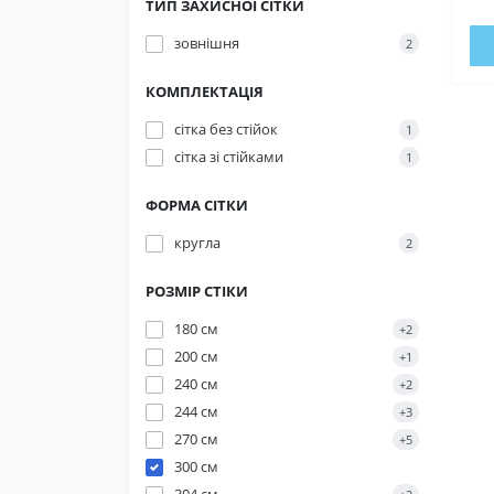
ТИП ЗАХИСНОЇ СІТКИ
зовнішня
2
КОМПЛЕКТАЦІЯ
сітка без стійок
1
сітка зі стійками
1
ФОРМА СІТКИ
кругла
2
РОЗМІР СТІКИ
180 см
+2
200 см
+1
240 см
+2
244 см
+3
270 см
+5
300 см