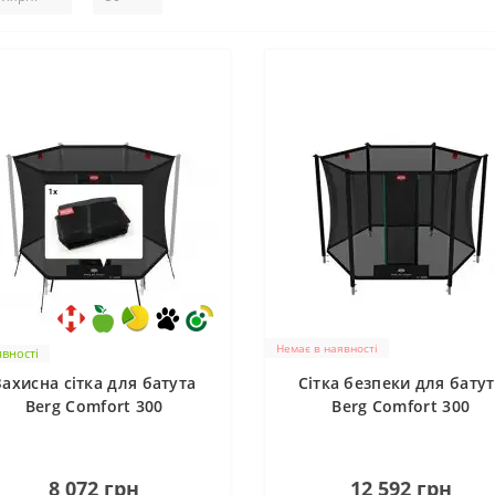
Немає в наявності
явності
Захисна сітка для батута
Cітка безпеки для бату
Berg Comfort 300
Berg Comfort 300
0
0
8 072 грн
12 592 грн