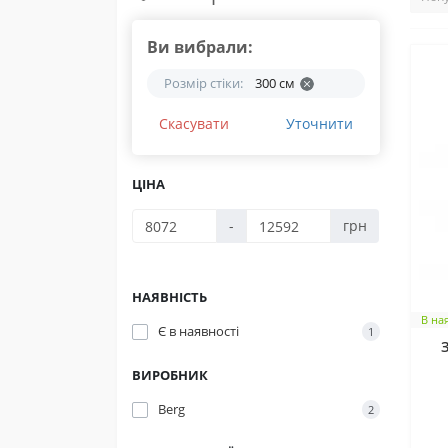
Ви вибрали:
Розмір стіки:
300 см
Скасувати
Уточнити
ЦІНА
-
грн
НАЯВНІСТЬ
В на
Є в наявності
1
ВИРОБНИК
Berg
2