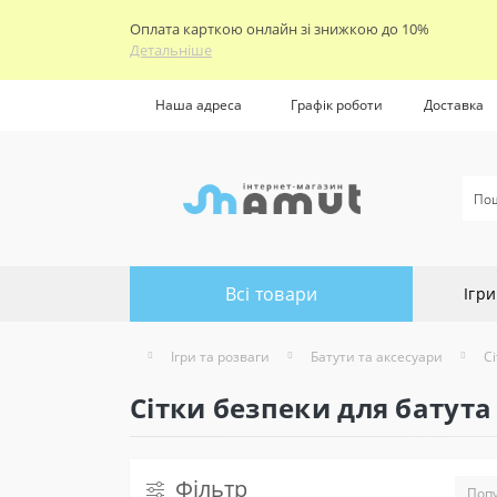
Оплата карткою онлайн зі знижкою до 10%
Детальніше
Наша адреса
Графік роботи
Доставка
Всі товари
Ігри
Ігри та розваги
Батути та аксесуари
С
Сітки безпеки для батута
Фільтр