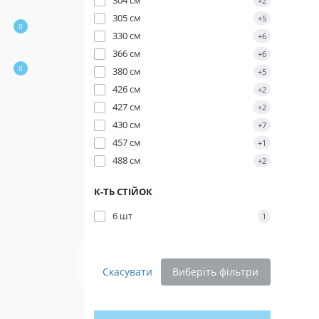
304 см
+2
305 см
+5
0
330 см
+6
366 см
+6
0
380 см
+5
426 см
+2
427 см
+2
430 см
+7
457 см
+1
488 см
Націон
+2
Підтрим
К-ТЬ СТІЙОК
«Повер
6 шт
1
Фонд за
тепловіз
Благод
Скасувати
Виберіть фільтри
Транспо
Мініст