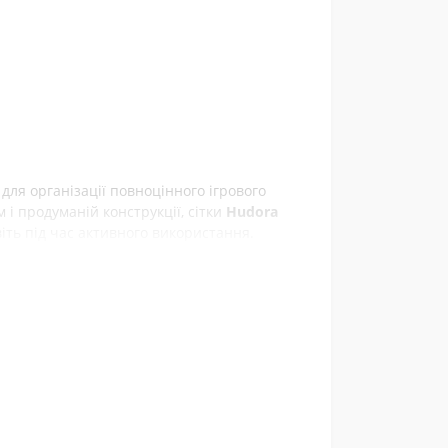
и
для організації повноцінного ігрового
 і продуманій конструкції, сітки
Hudora
іть під час активного використання.
 Сітки легко монтуються та
 на пляжі, у парку чи спортивному залі. У
отримаєте все необхідне для швидкого
зокрема,
асом і підходить як для аматорських ігор,