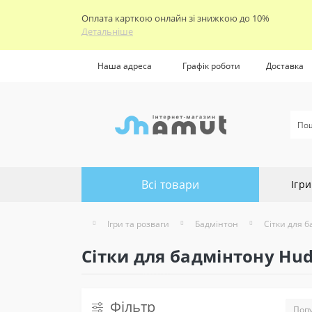
Оплата карткою онлайн зі знижкою до 10%
Детальніше
Наша адреса
Графік роботи
Доставка
Всі товари
Ігри
Ігри та розваги
Бадмінтон
Сітки для 
Сітки для бадмінтону Hu
Фільтр