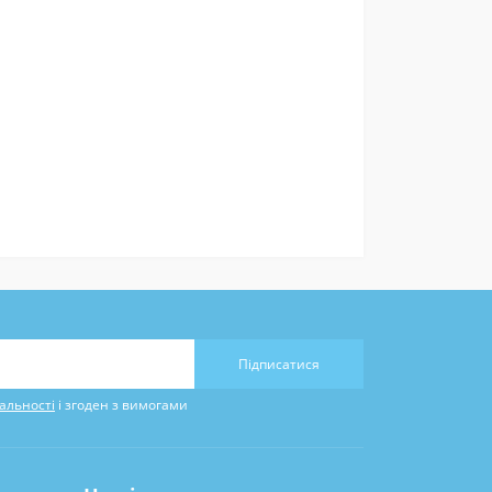
Підписатися
альності
і згоден з вимогами