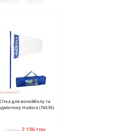
 в наявності
Сітка для волейболу та
адмінтону Hudora (76535)
0
2 136 грн
2 248 грн