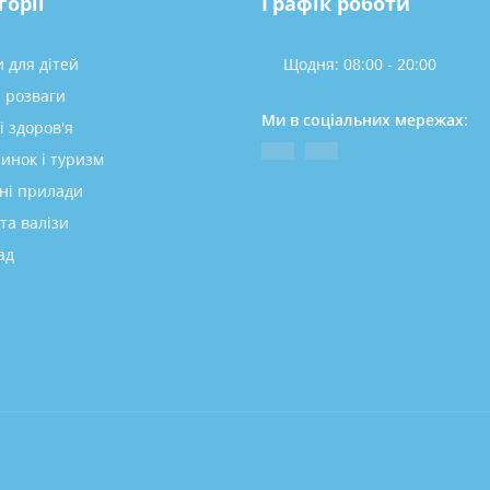
горії
Графік роботи
 для дітей
Щодня: 08:00 - 20:00
а розваги
Ми в соціальних мережах:
і здоров'я
инок і туризм
ні прилади
та валізи
ад