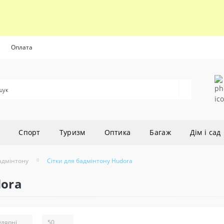
Оплата
Cпорт
Туризм
Оптика
Багаж
Дім і сад
бадмінтону
Сітки для бадмінтону Hudora
dora