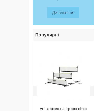
тепловіз
так і
Благод
Детальніше
Транспо
Не ві
Мініст
сього
Донати 
Популярні
Універсальна ігрова сітка