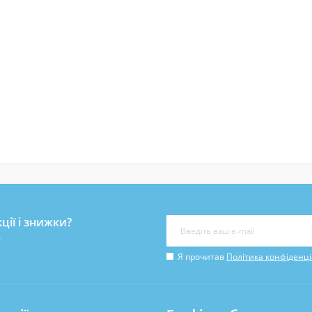
ції і знижки?
у
Я прочитав
Політика конфіденці