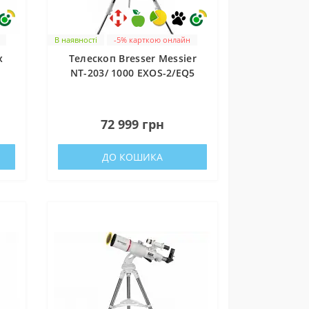
ни
В наявності
-5% карткою онлайн
x
Телескоп Bresser Messier
NT-203/ 1000 EXOS-2/EQ5
(4703108)
на
0
72 999 грн
ДО КОШИКА