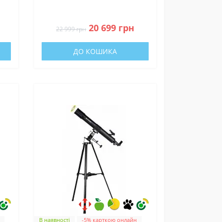
сонячним фільтром та
ля
адаптером для смартфона
0
(4614500)
20 699 грн
22 999 грн
ДО КОШИКА
В наявності
-5% карткою онлайн