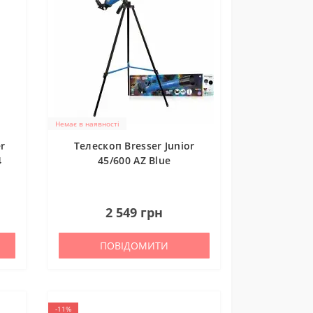
Немає в наявності
r
Телескоп Bresser Junior
4
45/600 AZ Blue
(8850600WXH000)
0
2 549 грн
ПОВІДОМИТИ
-11%