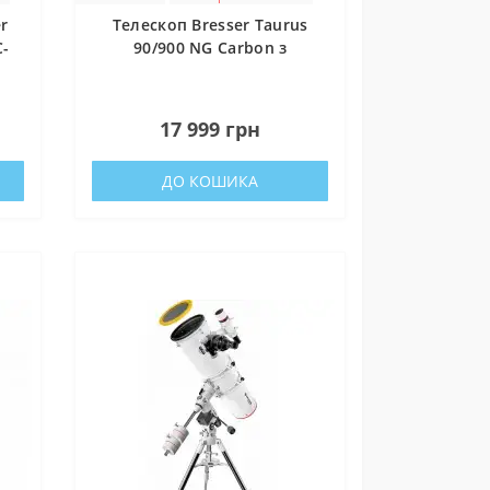
r
Телескоп Bresser Taurus
C-
90/900 NG Carbon з
сонячним фільтром і
адаптером для смартфона
0
(4512909)
17 999 грн
ДО КОШИКА
зокрема,
ідки.