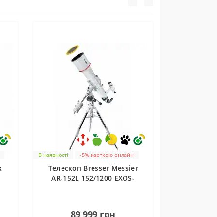
В наявності
-5% карткою онлайн
x
Телескоп Bresser Messier
AR-152L 152/1200 EXOS-
2/EQ5 (4752128)
на
0
89 999 грн