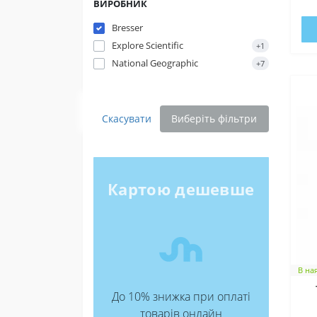
ВИРОБНИК
Bresser
Explore Scientific
+1
National Geographic
+7
Скасувати
Виберіть фільтри
Картою дешевше
В на
До 10% знижка при оплаті
товарів онлайн