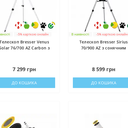
явності
-5% карткою онлайн
В наявності
-5% карткою онлайн
Телескоп Bresser Venus
Телескоп Bresser Sirius
Solar 76/700 AZ Carbon з
70/900 AZ з сонячним
даптером для смартфона
фільтром і адаптером д
(4541009)
смартфона (4512001)
0
0
7 299 грн
8 599 грн
ДО КОШИКА
ДО КОШИКА