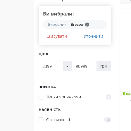
Ви вибрали:
Виробник:
Bresser
Скасувати
Уточнити
ЦІНА
-
грн
ЗНИЖКА
В на
Тільки зі знижками
3
НАЯВНІСТЬ
а
Є в наявності
14