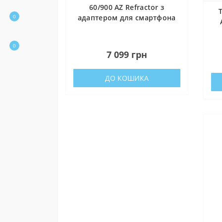
60/900 AZ Refractor з
0
адаптером для смартфона
(4660900)
0
0
7 099 грн
ДО КОШИКА
Націон
Підтрим
«Повер
Фонд за
тепловіз