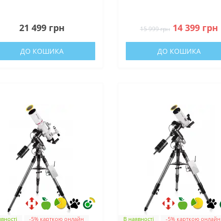
сонячним фільтром і
Carbon з сонячним
даптером для смартфона
фільтром і адаптером д
0
0
(4690900)
смартфона (4780909)
21 499 грн
14 399 грн
15 999 грн
ДО КОШИКА
ДО КОШИКА
явності
-5% карткою онлайн
В наявності
-5% карткою онлайн