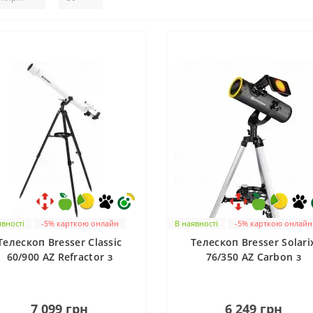
явності
-5% карткою онлайн
В наявності
-5% карткою онлайн
Телескоп Bresser Classic
Телескоп Bresser Solari
60/900 AZ Refractor з
76/350 AZ Carbon з
даптером для смартфона
сонячним фільтром і
(4660900)
адаптером для смартфо
0
0
(4676359)
7 099 грн
6 249 грн