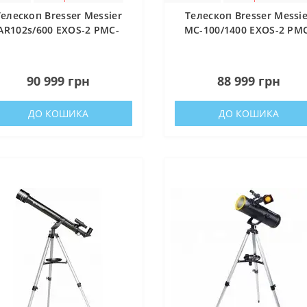
Телескоп Bresser Messier
Телескоп Bresser Messie
AR102s/600 EXOS-2 PMC-
MC-100/1400 EXOS-2 PM
Eight GoTo (4742600)
Eight GoTo (4740140)
0
0
90 999 грн
88 999 грн
ДО КОШИКА
ДО КОШИКА
альний банк України
ати Збройні Сили України
нись живим» — фонд компетентної допомоги армії
куповує обладнання, яке допомагає рятувати життя військових, 
ійну оптику, квадрокоптери, автомобілі, системи захисту та розв