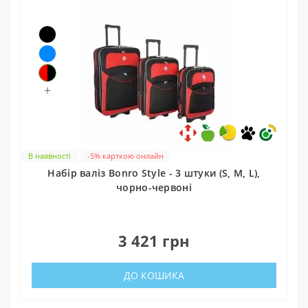
+
В наявності
-5% карткою онлайн
Набір валіз Bonro Style - 3 штуки (S, M, L),
чорно-червоні
0
3 421 грн
ДО КОШИКА