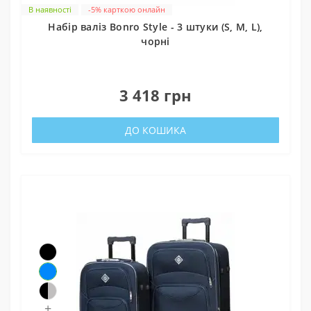
В наявності
-5% карткою онлайн
Набір валіз Bonro Style - 3 штуки (S, M, L),
чорні
0
3 418 грн
ДО КОШИКА
+