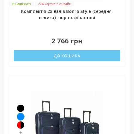
В наявності
-5% карткою онлайн
Комплект з 2х валіз Bonro Style (середня,
велика), чорно-фіолетові
0
2 766 грн
ДО КОШИКА
+