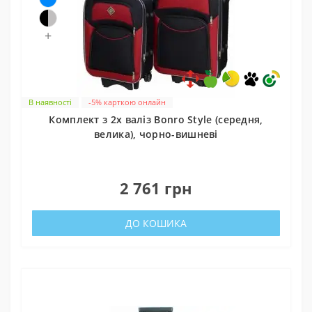
+
В наявності
-5% карткою онлайн
Комплект з 2х валіз Bonro Style (середня,
велика), чорно-вишневі
0
2 761 грн
ДО КОШИКА