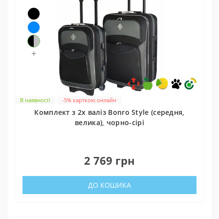
+
В наявності
-5% карткою онлайн
Комплект з 2х валіз Bonro Style (середня,
велика), чорно-сірі
0
2 769 грн
ДО КОШИКА