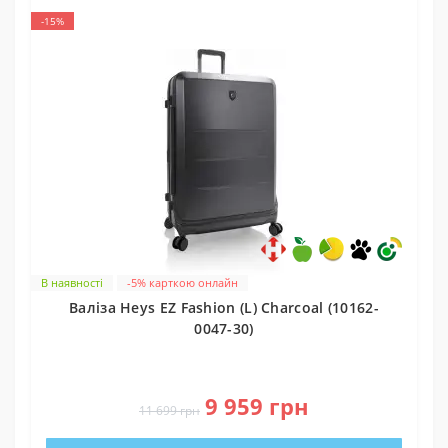
-15%
В наявності
-5% карткою онлайн
Валіза Heys EZ Fashion (L) Charcoal (10162-
0047-30)
0
9 959 грн
11 699 грн