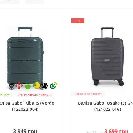
-10%
Немає в наявності
явності
-5% карткою онлайн
аліза Gabol Kiba (S) Verde
Валіза Gabol Osaka (S) Gr
(122022-004)
(121022-016)
0
0
3 949 грн
3 699 грн
4 099 грн