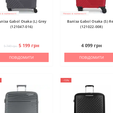
ійний фонд Сергія Притули
рт / Оптика / Зв’язок / Дрони / БПЛА / Засоби тактичної медици
 в наявності
Немає в наявності
аліза Gabol Osaka (L) Grey
Валіза Gabol Osaka (S) R
ерство цифрової трансформації України
(121047-016)
(121022-008)
у криптовалюті
0
0
5 199 грн
4 099 грн
5 749 грн
ПОВІДОМИТИ
ПОВІДОМИТИ
-15%