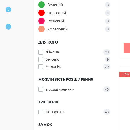
Зелений
3
0
Червоний
1
Рожевий
3
0
Кораловий
3
ДЛЯ КОГО
Жіноча
23
Унісекс
9
Чоловіча
29
-10%
МОЖЛИВІСТЬ РОЗШИРЕННЯ
з розширенням
43
Націон
ТИП КОЛІС
Підтрим
поворотні
43
«Повер
Фонд за
ЗАМОК
тепловіз