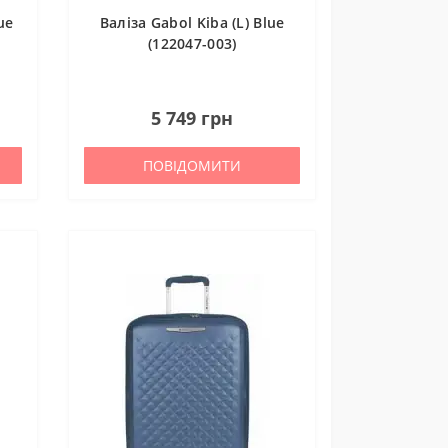
ue
Валіза Gabol Kiba (L) Blue
(122047-003)
0
5 749 грн
ПОВІДОМИТИ
зокрема,
ідки.