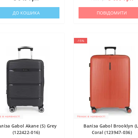
ДО КОШИКА
ПОВІДОМИТИ
-15%
 в наявності
Немає в наявності
аліза Gabol Akane (S) Grey
Валіза Gabol Brooklyn (L
(122422-016)
Coral (123947-036)