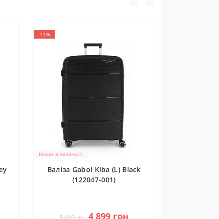
-11%
Немає в наявності
ey
Валіза Gabol Kiba (L) Black
(122047-001)
0
4 899 грн
5 499 грн