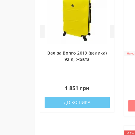
Валіза Bonro 2019 (велика)
Немає
92 л, жовта
0
1 851 грн
ДО КОШИКА
-15%