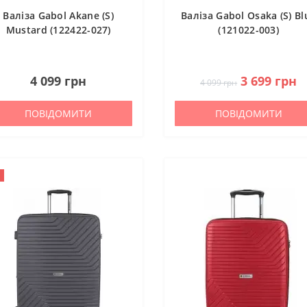
Валіза Gabol Akane (S)
Валіза Gabol Osaka (S) Bl
Mustard (122422-027)
(121022-003)
0
0
4 099 грн
3 699 грн
4 099 грн
ПОВІДОМИТИ
ПОВІДОМИТИ
альний банк України
ати Збройні Сили України
нись живим» — фонд компетентної допомоги армії
куповує обладнання, яке допомагає рятувати життя військових, 
ійну оптику, квадрокоптери, автомобілі, системи захисту та розв