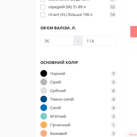
середній (M) 51-89 л
12
гігант (XL) більше 100 л
14
ОБ'ЄМ ВАЛІЗИ, Л.
-
ОСНОВНИЙ КОЛІР
Чорний
7
Сірий
5
Срібний
6
Темно-синій
4
Синій
4
М'ятний
3
Гірчичний
1
Бежевий
3
Немає