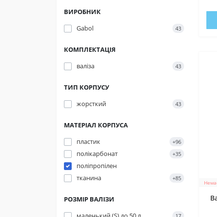
ВИРОБНИК
Gabol
43
КОМПЛЕКТАЦІЯ
валіза
43
ТИП КОРПУСУ
жорсткий
43
МАТЕРІАЛ КОРПУСА
пластик
+96
полікарбонат
+35
поліпропілен
тканина
+85
Немає
В
РОЗМІР ВАЛІЗИ
маленький (S) до 50 л
17