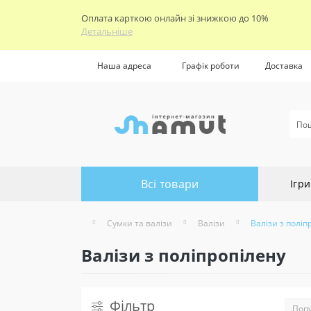
Оплата карткою онлайн зі знижкою до 10%
Детальніше
Наша адреса
Графік роботи
Доставка
Всі товари
Ігри
Сумки та валізи
Валізи
Валізи з поліп
Валізи з поліпропілену
Фільтр