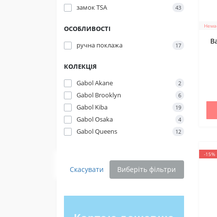
замок TSA
43
Благод
Транспо
Немає
ОСОБЛИВОСТІ
В
Мініст
ручна поклажа
17
Донати 
КОЛЕКЦІЯ
Gabol Akane
2
Gabol Brooklyn
6
Gabol Kiba
19
Gabol Osaka
4
Gabol Queens
12
-15%
Скасувати
Виберіть фільтри