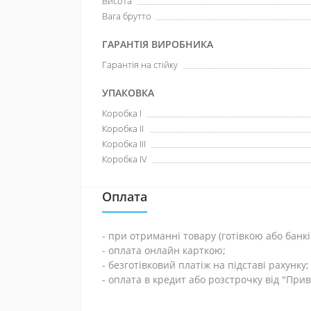
Висота
Вага брутто
Благод
Транспо
ГАРАНТІЯ ВИРОБНИКА
Мініст
Гарантія на стійку
Донати 
УПАКОВКА
Коробка І
Коробка ІІ
Коробка III
Коробка IV
Оплата
- при отриманні товару (готівкою або банк
- оплата онлайн карткою;
- безготівковий платіж на підставі рахунку;
- оплата в кредит або розстрочку від "При