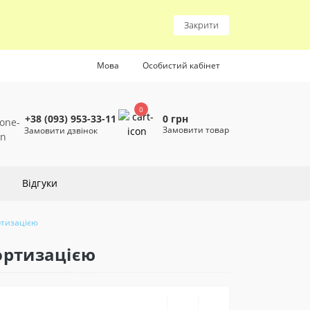
Закрити
Мова
Особистий кабінет
0
0 грн
+38 (093) 953-33-11
Замовити товар
Замовити дзвінок
Відгуки
ртизацією
мортизацією