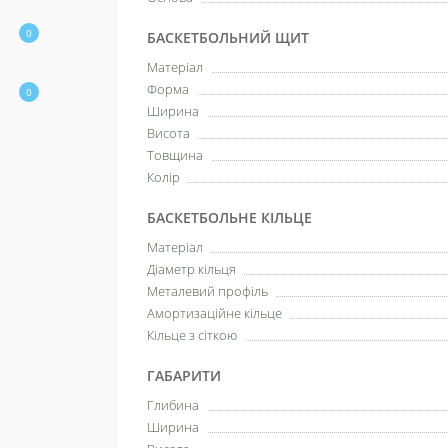
0
БАСКЕТБОЛЬНИЙ ЩИТ
Матеріал
Форма
0
Ширина
Висота
Товщина
Колір
БАСКЕТБОЛЬНЕ КІЛЬЦЕ
Матеріал
Діаметр кільця
Металевий профіль
Амортизаційне кільце
Націон
Кільце з сіткою
Підтрим
ГАБАРИТИ
«Повер
Глибина
Фонд за
Ширина
тепловіз