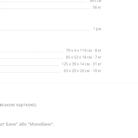
363 см
56 кг
ійний фонд Сергія Притули
рт / Оптика / Зв’язок / Дрони / БПЛА / Засоби тактичної медици
ерство цифрової трансформації України
1 рік
у криптовалюті
79 x 4 x 119 см - 8 кг
65 x 53 x 18 см - 7 кг
125 x 39 x 14 см - 31 кг
63 x 20 x 20 см - 10 кг
івською карткою);
ват Банк" або "Монобанк".