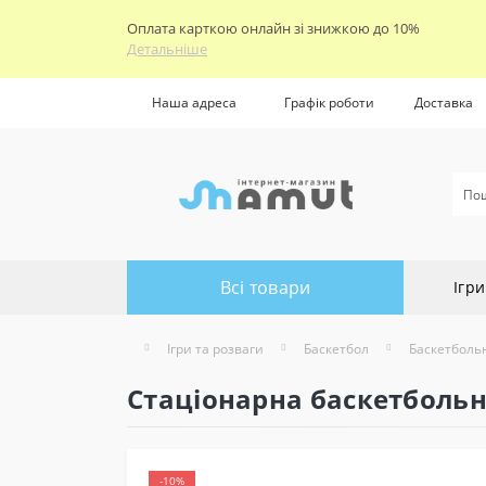
Оплата карткою онлайн зі знижкою до 10%
Детальніше
Наша адреса
Графік роботи
Доставка
Всі товари
Ігри
Ігри та розваги
Баскетбол
Баскетбольн
Стаціонарна баскетбольна
-10%