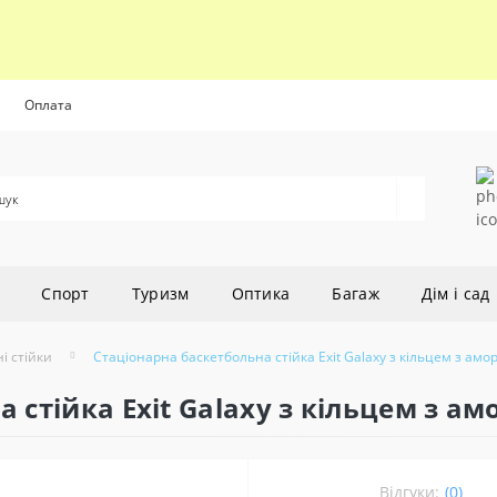
Оплата
Cпорт
Туризм
Оптика
Багаж
Дім і сад
і стійки
Стаціонарна баскетбольна стійка Exit Galaxy з кільцем з амо
 стійка Exit Galaxy з кільцем з а
Відгуки:
(0)