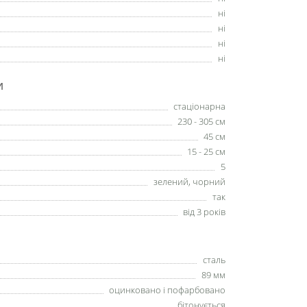
ні
ні
ні
ні
И
стаціонарна
230 - 305 см
45 см
15 - 25 см
5
зелений, чорний
так
від 3 років
сталь
89 мм
оцинковано і пофарбовано
бітонується