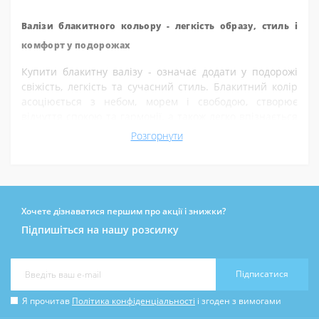
Валізи блакитного кольору - легкість образу, стиль і
комфорт у подорожах
Купити блакитну валізу - означає додати у подорожі
свіжість, легкість та сучасний стиль.
Блакитний колір
асоціюється з небом, морем і свободою, створює
відчуття спокою та гармонії, а також легко впізнається
серед іншого багажу. Серед подібних відтінків
Розгорнути
популярними залишаються
темно-синій
та
синій
, які
дозволяють підібрати валізу відповідно до ваших
особистих уподобань і стилю подорожей.
Найчастіше блакитні моделі обирають як
валізу для
Хочете дізнаватися першим про акції і знижки?
жінок
, адже цей колір виглядає ніжно, естетично та
Підпишіться на нашу розсилку
підкреслює індивідуальність. Водночас блакитний
можна вважати
нейтральним унісекс кольором
, тому
він чудово підходить і як
валіза для чоловіків
,
Підписатися
особливо для тих, хто цінує нестандартні рішення та
яскраві акценти в образі.
Я прочитав
Політика конфіденціальності
і згоден з вимогами
Типи валіз блакитного кольору